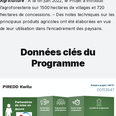
Agriculture
: À la fin juin 2022, le Projet a introduit
l’agroforesterie sur 1500 hectares de villages et 720
hectares de concessions. – Des notes techniques sur les
principaux produits agricoles ont été élaborées en vue
de leur utilisation dans l’encadrement des paysans.
Données clés du
Programme