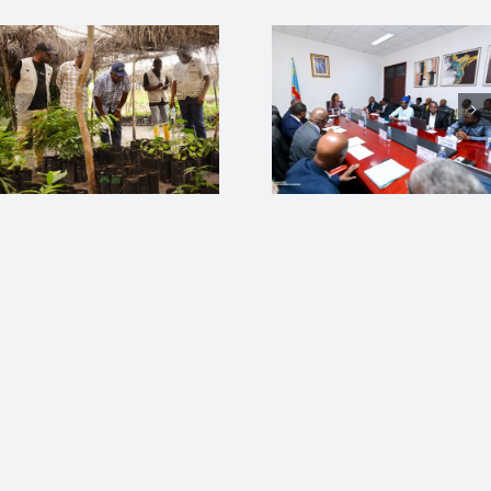
FONAREDD
durable : 
accompagne
FONARED
une nouvelle
soutient l
étape de la
validation 
Réforme
la Stratég
foncière à
nationale 
travers le
la cuisso
Comité de
propre e
Pilotage du
RDC
PARF 2