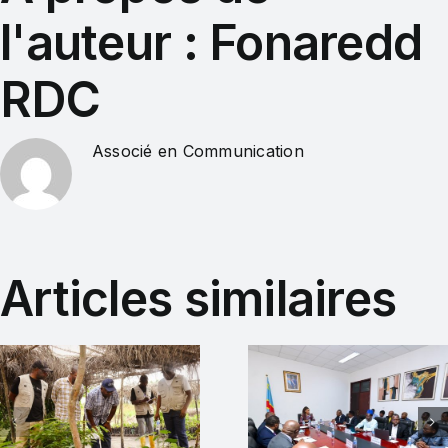
l'auteur :
Fonaredd
RDC
Associé en Communication
Articles similaires
Le
Énergie
FONAREDD
durable : 
accompagne
FONARED
une nouvelle
soutient l
étape de la
validation 
Réforme