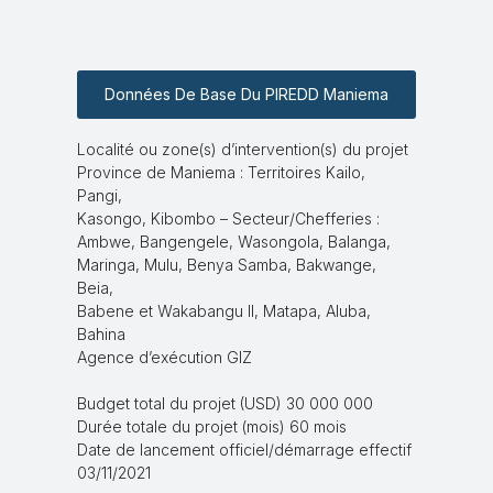
Données De Base Du PIREDD Maniema
Localité ou zone(s) d’intervention(s) du projet
Province de Maniema : Territoires Kailo,
Pangi,
Kasongo, Kibombo – Secteur/Chefferies :
Ambwe, Bangengele, Wasongola, Balanga,
Maringa, Mulu, Benya Samba, Bakwange,
Beia,
Babene et Wakabangu II, Matapa, Aluba,
Bahina
Agence d’exécution GIZ
Budget total du projet (USD) 30 000 000
Durée totale du projet (mois) 60 mois
Date de lancement officiel/démarrage effectif
03/11/2021