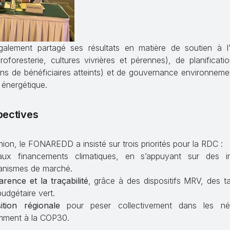
ment partagé ses résultats en matière de soutien à l’a
foresterie, cultures vivrières et pérennes), de planificatio
ions de bénéficiaires atteints) et de gouvernance environneme
 énergétique.
pectives
union, le FONAREDD a insisté sur trois priorités pour la RDC :
x financements climatiques, en s’appuyant sur des in
canismes de marché.
rence et la traçabilité
, grâce à des dispositifs MRV, des t
budgétaire vert.
tion régionale
pour peser collectivement dans les nég
amment à la COP30.