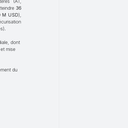
tères (AT,
tteindre
36
0 M USD
),
écurisation
s).
ale, dont
et mise
cement du