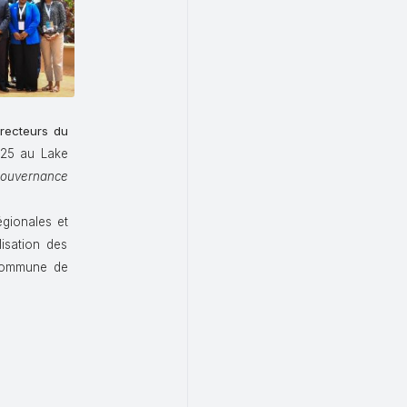
recteurs du
025 au Lake
 gouvernance
égionales et
isation des
 commune de