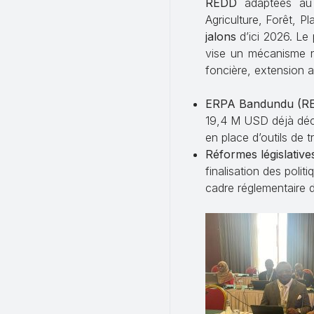
REDD
adaptées au
Agriculture, Forêt, P
jalons
d’ici 2026. L
vise un mécanisme nat
foncière, extension 
ERPA Bandundu (R
19,4 M USD déjà déca
en place d’outils de tr
Réformes législative
finalisation des polit
cadre réglementaire d