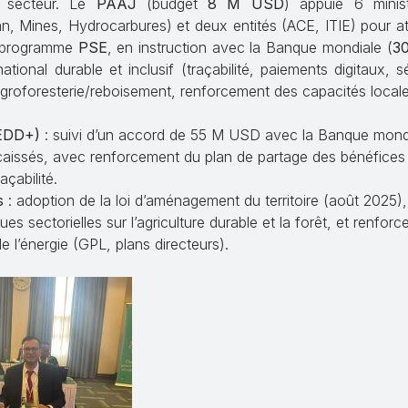
 secteur. Le
PAAJ
(budget
8 M USD
) appuie 6 minis
lan, Mines, Hydrocarbures) et deux entités (ACE, ITIE) pour a
e programme
PSE
, en instruction avec la Banque mondiale (
3
ional durable et inclusif (traçabilité, paiements digitaux, s
agroforesterie/reboisement, renforcement des capacités locale
EDD+)
: suivi d’un accord de 55 M USD avec la Banque mondi
issés, avec renforcement du plan de partage des bénéfices 
açabilité.
s
: adoption de la loi d’aménagement du territoire (août 2025),
iques sectorielles sur l’agriculture durable et la forêt, et renfor
e l’énergie (GPL, plans directeurs).