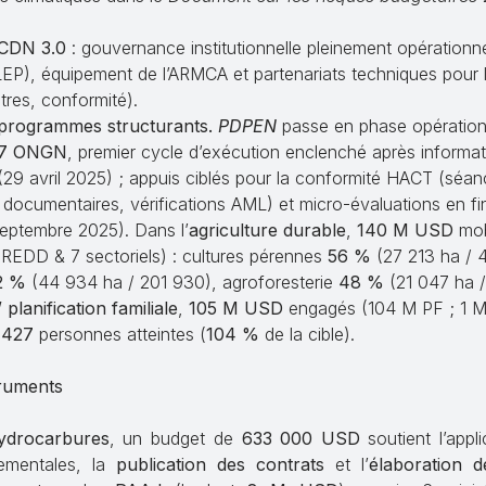
 CDN 3.0
: gouvernance institutionnelle pleinement opérationne
), équipement de l’ARMCA et partenariats techniques pour l’
stres, conformité).
programmes structurants.
PDPEN
passe en phase opérationn
7 ONGN
, premier cycle d’exécution enclenché après informat
(29 avril 2025) ; appuis ciblés pour la conformité HACT (séa
documentaires, vérifications AML) et micro-évaluations en fin
septembre 2025). Dans l’
agriculture durable
,
140 M USD
mobi
REDD & 7 sectoriels) : cultures pérennes
56 %
(27 213 ha / 
2 %
(44 934 ha / 201 930), agroforesterie
48 %
(21 047 ha /
planification familiale
,
105 M USD
engagés (104 M PF ; 1 
 427
personnes atteintes (
104 %
de la cible).
ruments
ydrocarbures
, un budget de
633 000 USD
soutient l’appl
nementales, la
publication des contrats
et l’
élaboration 