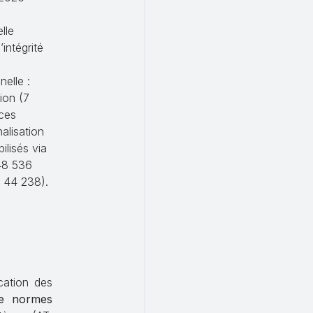
lle
intégrité
elle :
ion (7
nces
alisation
lisés via
48 536
 44 238).
M
ication des
de normes