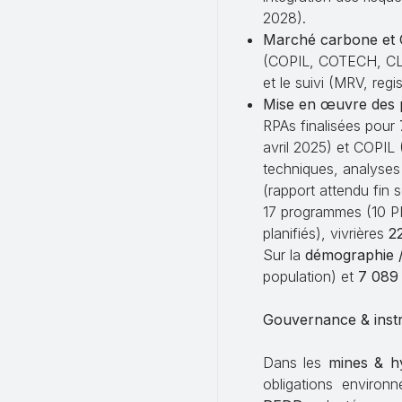
2028).
Marché carbone et
(COPIL, COTECH, CLEP
et le suivi (MRV, regi
Mise en œuvre des 
RPAs finalisées pour
avril 2025) et COPIL 
techniques, analyses 
(rapport attendu fin 
17 programmes (10 PI
planifiés), vivrières
2
Sur la
démographie / 
population) et
7 089
Gouvernance & inst
Dans les
mines & h
obligations environ