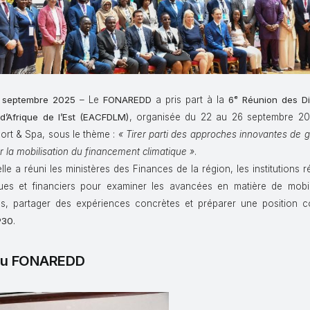
 septembre 2025
– Le
FONAREDD
a pris part à la
6ᵉ Réunion des Di
d’Afrique de l’Est (EACFDLM)
, organisée du 22 au 26 septembre 2
sort & Spa, sous le thème :
« Tirer parti des approches innovantes de
r la mobilisation du financement climatique »
.
le a réuni les ministères des Finances de la région, les institutions r
ques et financiers pour examiner les avancées en matière de mobil
es, partager des expériences concrètes et préparer une position
P30
.
 du FONAREDD