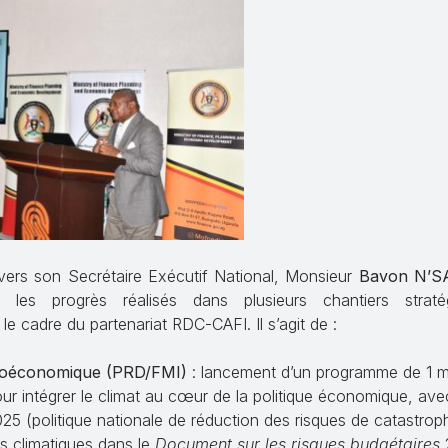
rs son Secrétaire Exécutif National, Monsieur
Bavon N’
es progrès réalisés dans plusieurs chantiers straté
le cadre du partenariat RDC-CAFI. Il s’agit de :
oéconomique (PRD/FMI)
: lancement d’un programme de 1 mil
 intégrer le climat au cœur de la politique économique, av
025 (politique nationale de réduction des risques de catastrop
es climatiques dans le
Document sur les risques budgétaires