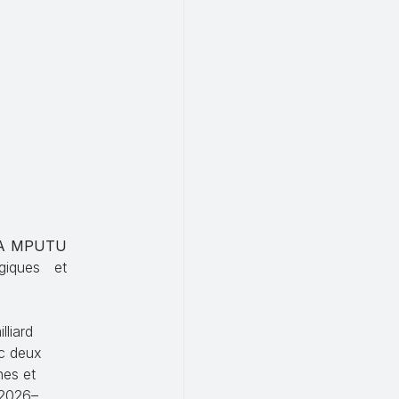
SA MPUTU
giques et
liard
ec deux
hes et
2026–