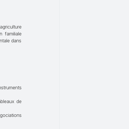
griculture
n familiale
ntale dans
struments
ableaux de
ociations