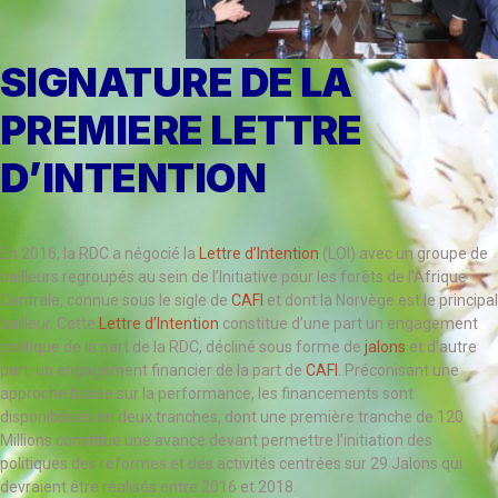
SIGNATURE DE LA
PREMIERE LETTRE
D’INTENTION
En 2016, la RDC a négocié la
Lettre d’Intention
(LOI) avec un groupe de
bailleurs regroupés au sein de l’Initiative pour les forêts de l’Afrique
Centrale, connue sous le sigle de
CAFI
et dont la Norvège est le principal
bailleur. Cette
Lettre d’Intention
constitue d’une part un engagement
politique de la part de la RDC, décliné sous forme de
jalons
et d’autre
part, un engagement financier de la part de
CAFI
. Préconisant une
approche basée sur la performance, les financements sont
disponibilisés en deux tranches, dont une première tranche de 120
Millions constitue une avance devant permettre l’initiation des
politiques des réformes et des activités centrées sur 29 Jalons qui
devraient être réalisés entre 2016 et 2018.