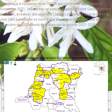
Britannique à l’occasion de la COP26 qui s’est tenue à Glasgow en
novembre 2021. Les parties se sont engagées, du côté Gouvernement
de la RDC, à réaliser des objectifs (Jalons) contenues dans la LOI et du
côté CAFI à mobiliser et mettre à la disposition de la RDC une allocation
financière de 500 Millions de dollars sur la période 2021-2026.