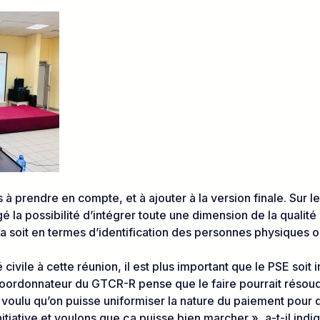
 à prendre en compte, et à ajouter à la version finale. Sur 
 la possibilité d’intégrer toute une dimension de la qualité de
e ça soit en termes d’identification des personnes physiques 
civile à cette réunion, il est plus important que le PSE soit in
oordonnateur du GTCR-R pense que le faire pourrait résoudr
voulu qu’on puisse uniformiser la nature du paiement pour qu
itiative et voulons que ça puisse bien marcher », a-t-il indi