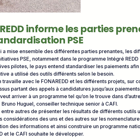
AREDD informe les parties pren
tandardisation PSE
i a mise ensemble des différentes parties prenantes, les dif
nitiatives PSE, notamment dans le programme Intégré REDD 
tives pilotes, le pays entend standardiser les paiements afin
ve a utilisé des outils différents selon le besoin.
n travaille avec le FONAREDD et les différents projets, sur 
essus partant des appels à candidatures jusqu’aux paiements
 veut arriver à un programme tel qu’on le trouve dans d’aut
 Bruno Huguel, conseiller technique senior à CAFI.
entre autres de présenter les résultats de différents outils u
es considérations des uns et des autres sur les nomenclatures
tion des informations et ainsi construire un programme natio
et le CAFI souhaite le développer.