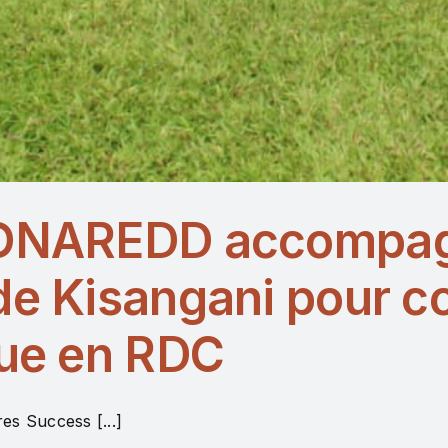
FONAREDD accompagn
de Kisangani pour co
que en RDC
es Success [...]