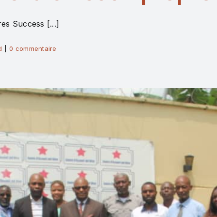
es Success [...]
d
|
0 commentaire