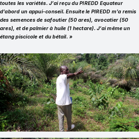
toutes les variétés.
J’ai reçu du PIREDD Equateur
d’abord un appui-conseil. Ensuite le PIREDD m’a remis
des semences de safoutier (50 ares), avocatier (50
ares), et de palmier à huile (1 hectare). J’ai même un
étang piscicole et du bétail. »