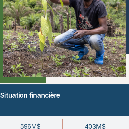
Situation financière
596
M$
403
M$